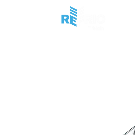
HOME
I