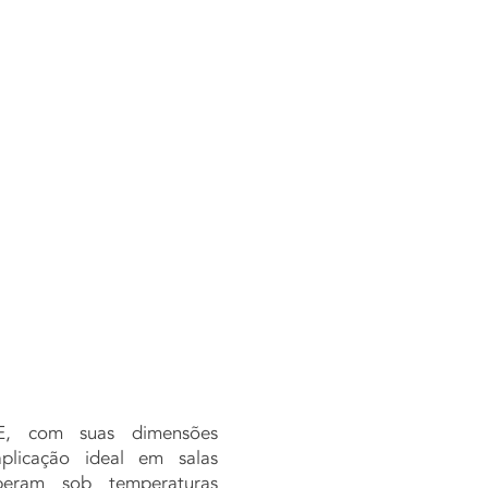
ATO
DOWNLOAD
E, com suas dimensões
aplicação ideal em salas
peram sob temperaturas