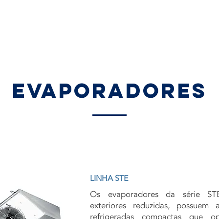
NSTITUCIONAL
MERCADO
PRODUTOS
INOVAÇÃO
CARREIRAS
CONT
evaporadores
LINHA STE
Os evaporadores da série ST
exteriores reduzidas, possuem 
refrigeradas compactas que o