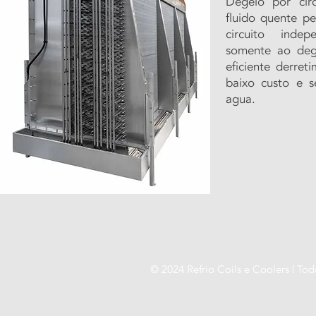
Degelo por circ
fluido quente p
circuito indep
somente ao de
eficiente derre
baixo custo e 
agua.
© 2024 Refrio Coils e Coolers | Tod