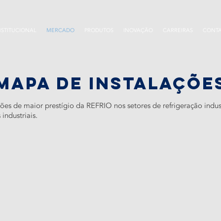
NSTITUCIONAL
MERCADO
PRODUTOS
INOVAÇÃO
CARREIRAS
CONT
mapa de instalaçõe
s de maior prestígio da REFRIO nos setores de refrigeração industr
industriais.