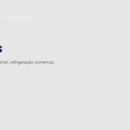
ATO
DOWNLOAD
s
ial, refrigeração comercial,