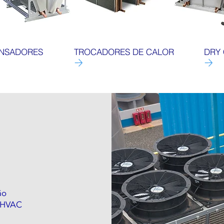
NSADORES
TROCADORES DE CALOR
DRY
ão
 HVAC